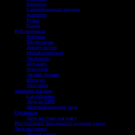
Блокноти
Самокопіювальні рахунки
Конверти
Ручки
Папки
POS-матеріали
Воблеры
Шелфтокеры
Лефлет-холдер
Мобайл (денглер)
Диспенсер
Шоу-кард
Некхенгер
Джумбі (муляж)
Штендер
Акрілайти
Зовнішня реклама
Led-таблички
Друк на ПВХ
Широкоформатний друк
Сублімація
Друк на гумці для одягу
Виготовлення брендованих подушок (друк)
Друк на стрічці
Захисні маски