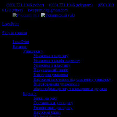
(093) 771 1946 (viber)
(093) 771 1946 (telegram)
(050) 019
0128 (viber)
loveprint29@gmail.com
LovePrint
Skip to content
LovePrint
Каталог
Упаковка >
Упаковка з картону
Упаковка з крафт-картону
Упаковка з пластику
Пакувальний папір
Блістерна упаковка
Картонні заготовки під блістерну упаковку
Виготовлення упаковки з
мікрогофракартону з кольоровим друком
Бірки >
Бірки на одяг
Составники для одягу
Розмірники для одягу
Картонні бірки
Шкіряні бирки