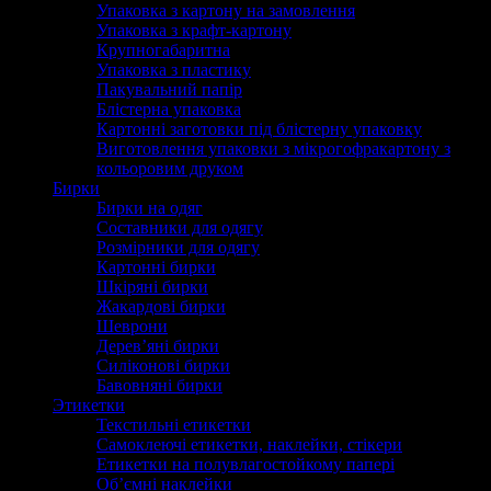
Упаковка з картону на замовлення
Упаковка з крафт-картону
Крупногабаритна
Упаковка з пластику
Пакувальний папір
Блістерна упаковка
Картонні заготовки під блістерну упаковку
Виготовлення упаковки з мікрогофракартону з
кольоровим друком
Бирки
Бирки на одяг
Составники для одягу
Розмірники для одягу
Картонні бирки
Шкіряні бирки
Жакардові бирки
Шеврони
Дерев’яні бирки
Силіконові бирки
Бавовняні бирки
Этикетки
Текстильні етикетки
Самоклеючі етикетки, наклейки, стікери
Етикетки на полувлагостойкому папері
Об’ємні наклейки