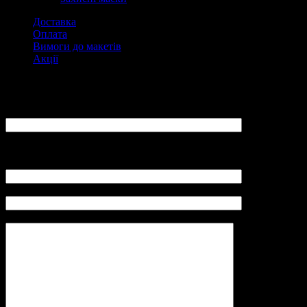
Доставка
Оплата
Вимоги до макетів
Акції
Замовити
ПІБ:
Ваш E-Mail:
(не вказуйте адреси mail.ru, yandex.ru, так як повідомлення не
буде отримано адміністратором LovePrint)
Контактний телефон (Viber):
Замовлення (розмір вироби, щільність паперу, тираж):