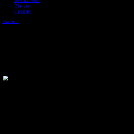
Фотогалерея
Відгуки
Новини
Главная
›
Маленькі подарункові пакети
Маленькі подарункові пакети
Нема переводу
Маленькие бумажные пакетики под А4 формат –
30см(высота)*23см (ширина)*10см (дно)
Печать пакетов на