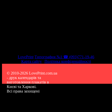
LovePrint
Типография №1 ☎ (093)771-19-46
Карта сайту
|
Політика конфіденційності
© 2010-2026 LovePrint.com.ua
- друк календарів та
виготовлення плакатів в
Києві та Харкові.
Всі права захищені