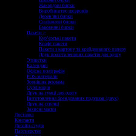
Жакардові бирки
Виробництво шевронів
Дерев’яні бирки
Силіконові бирки
Бавовняні бирки
Пакети >
Кур’єрські пакети
Крафт пакети
Пакети з картону та крейдованого паперу
Друк поліетиленових пакетів для одягу
Этикетки
Календарі
Офісна поліграфія
POS-матеріали
Зовнішня реклама
Сублімація
Друк на гумці для одягу
Виготовлення брендованих подушок (друк)
Друк на стрічці
Захисні маски
Доставка
Контакти
Дизайн-студія
Партнерство