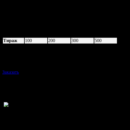
выбранного Вами цвета.
Тираж
100
200
300
500
42,50
37,00
32,10
27,25
28,40
23,16
25,21
19,70
Цена, грн.
(1,57$)
(1,07$)
(0,89$)
(0,74$)
Заказать
Маленький подарочный пакет для
разных презентов
Когда мы собираемся
сделать подарок близкому человеку, то долго его выбираем и
хотим чтобы он запомнил этот момент надолго. Для этого
используем самые разные уловки: учим красивые стихи,
тосты, оригинальные поздравления. Но не менее важную роль