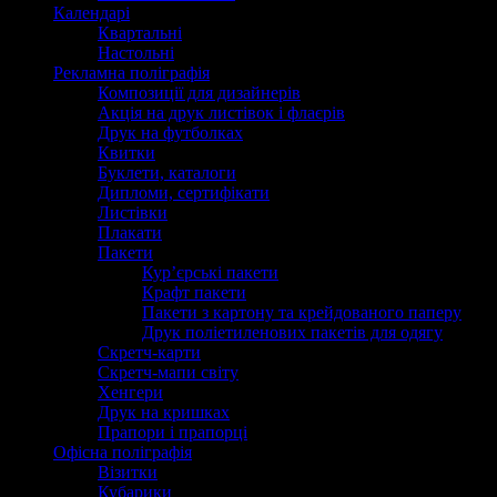
Календарі
Квартальні
Настольні
Рекламна поліграфія
Композиції для дизайнерів
Акція на друк листівок і флаєрів
Друк на футболках
Квитки
Буклети, каталоги
Дипломи, сертифікати
Листівки
Плакати
Пакети
Кур’єрські пакети
Крафт пакети
Пакети з картону та крейдованого паперу
Друк поліетиленових пакетів для одягу
Скретч-карти
Скретч-мапи світу
Хенгери
Друк на кришках
Прапори і прапорці
Офісна поліграфія
Візитки
Кубарики