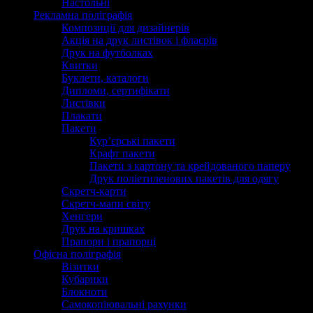
Настольні
Рекламна поліграфія
Композиції для дизайнерів
Акція на друк листівок і флаєрів
Друк на футболках
Квитки
Буклети, каталоги
Дипломи, сертифікати
Листівки
Плакати
Пакети
Кур’єрські пакети
Крафт пакети
Пакети з картону та крейдованого паперу
Друк поліетиленових пакетів для одягу
Скретч-карти
Скретч-мапи світу
Хенгери
Друк на кришках
Прапори і прапорці
Офісна поліграфія
Візитки
Кубарики
Блокноти
Самокопіювальні рахунки