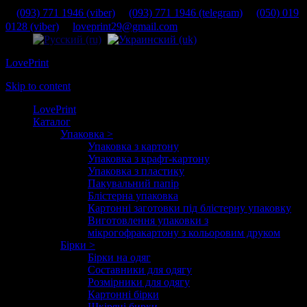
(093) 771 1946 (viber)
(093) 771 1946 (telegram)
(050) 019
0128 (viber)
loveprint29@gmail.com
LovePrint
Skip to content
LovePrint
Каталог
Упаковка >
Упаковка з картону
Упаковка з крафт-картону
Упаковка з пластику
Пакувальний папір
Блістерна упаковка
Картонні заготовки під блістерну упаковку
Виготовлення упаковки з
мікрогофракартону з кольоровим друком
Бірки >
Бірки на одяг
Составники для одягу
Розмірники для одягу
Картонні бірки
Шкіряні бирки