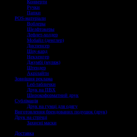
Конверти
Ручки
Папки
POS-матеріали
Воблеры
Шелфтокеры
Лефлет-холдер
Мобайл (денглер)
Диспенсер
Шоу-кард
Некхенгер
Джумбі (муляж)
Штендер
Акрілайти
Зовнішня реклама
Led-таблички
Друк на ПВХ
Широкоформатний друк
Сублімація
Друк на гумці для одягу
Виготовлення брендованих подушок (друк)
Друк на стрічці
Захисні маски
Доставка