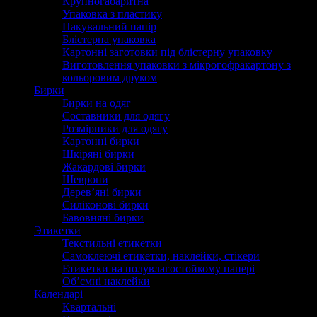
Крупногабаритна
Упаковка з пластику
Пакувальний папір
Блістерна упаковка
Картонні заготовки під блістерну упаковку
Виготовлення упаковки з мікрогофракартону з
кольоровим друком
Бирки
Бирки на одяг
Составники для одягу
Розмірники для одягу
Картонні бирки
Шкіряні бирки
Жакардові бирки
Шеврони
Дерев’яні бирки
Силіконові бирки
Бавовняні бирки
Этикетки
Текстильні етикетки
Самоклеючі етикетки, наклейки, стікери
Етикетки на полувлагостойкому папері
Об’ємні наклейки
Календарі
Квартальні