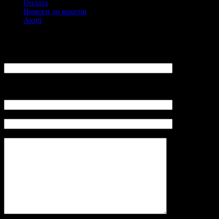
Оплата
Вимоги до макетів
Акції
Замовити
ПІБ:
Ваш E-Mail:
(не вказуйте адреси mail.ru, yandex.ru, так як повідомлення не
буде отримано адміністратором LovePrint)
Контактний телефон (Viber):
Замовлення (розмір вироби, щільність паперу, тираж):