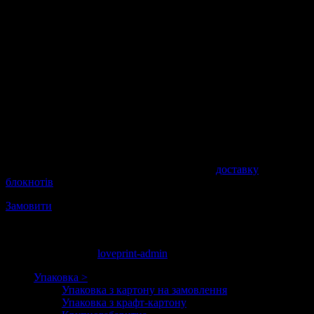
контролюватися. Такий виріб незамінне на корпоративних
заходах, виставках, презентаціях.
Замовте друк блокнотів прямо зараз за вигідною ціною з
різними видами післядрукарської обробки, обкладинка
блокнотів на металеву пружину і термоклей. LovePrint
виготовляє ексклюзивні блокноти з обкладинкою з
дизайнерського картону.
Якщо Ви хочете прорахувати інша кількість блокнотів або
створити ексклюзивний блокнот, ласка телефонуйте
менеджеру
+38 (099) 658-99-22
.
За бажанням замовника LovePrint здійснює
доставку
блокнотів
до дверей.
Замовити
Автор
: Попова Татьяна
черв. 4, 2013 19:13
loveprint-admin
Упаковка >
Упаковка з картону на замовлення
Упаковка з крафт-картону