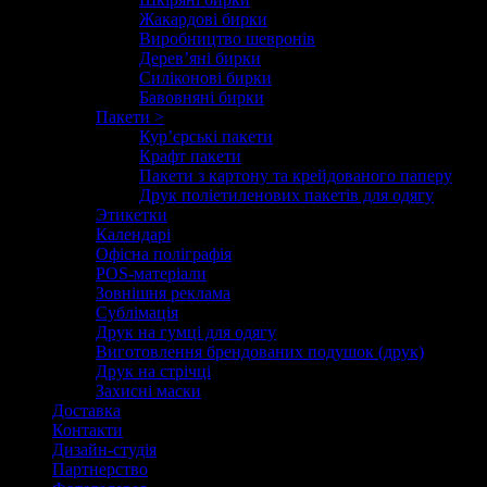
Жакардові бирки
Виробництво шевронів
Дерев’яні бирки
Силіконові бирки
Бавовняні бирки
Пакети >
Кур’єрські пакети
Крафт пакети
Пакети з картону та крейдованого паперу
Друк поліетиленових пакетів для одягу
Этикетки
Календарі
Офісна поліграфія
POS-матеріали
Зовнішня реклама
Сублімація
Друк на гумці для одягу
Виготовлення брендованих подушок (друк)
Друк на стрічці
Захисні маски
Доставка
Контакти
Дизайн-студія
Партнерство