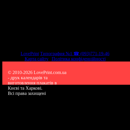
LovePrint
Типография №1 ☎ (093)771-19-46
Карта сайту
|
Політика конфіденційності
© 2010-2026 LovePrint.com.ua
- друк календарів та
виготовлення плакатів в
Києві та Харкові.
Всі права захищені