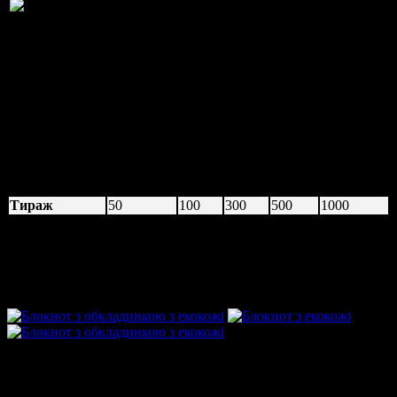
Обкладинка картон 245 г/м2,
фінська, друк повноколір,
внутрішній блок 50 аркушів, 1+0
(зелений, синій, чорний,
червоний на вибір), палітурка на
металеву пружину по короткій
стороні.
Тираж
50
100
300
500
1000
Ціна, грн./шт.
32,50
18,34
15,36
43,33
33,33
13,53
11,10
листи 1+0
23,00
16,30
13,23
Блокнот з обкладинкою з екокожі
Незважаючи на те, що натуральна шкіра залишається
затребуваною, з’явився альтернативний матеріал – дешевший,
але не менш надійний. Екокожа – це поєднання двох шарів