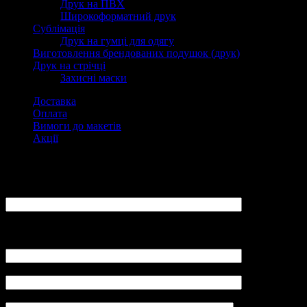
Друк на ПВХ
Широкоформатний друк
Сублімація
Друк на гумці для одягу
Виготовлення брендованих подушок (друк)
Друк на стрічці
Захисні маски
Доставка
Оплата
Вимоги до макетів
Акції
Замовити
ПІБ:
Ваш E-Mail:
(не вказуйте адреси mail.ru, yandex.ru, так як повідомлення не
буде отримано адміністратором LovePrint)
Контактний телефон (Viber):
Замовлення (розмір вироби, щільність паперу, тираж):