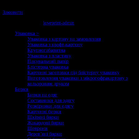
до дверей.
Замовити
черв. 4, 2013 19:07
loveprint-admin
Упаковка >
Упаковка з картону на замовлення
Упаковка з крафт-картону
Крупногабаритна
Упаковка з пластику
Пакувальний папір
Блістерна упаковка
Картонні заготовки під блістерну упаковку
Виготовлення упаковки з мікрогофракартону з
кольоровим друком
Бирки
Бирки на одяг
Составники для одягу
Розмірники для одягу
Картонні бирки
Шкіряні бирки
Жакардові бирки
Шеврони
Дерев’яні бирки