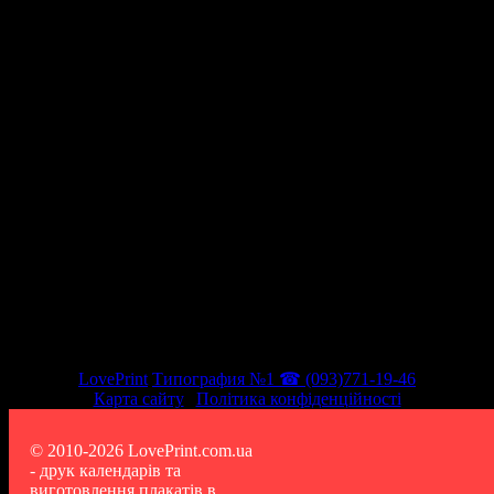
Ми в соціальних мережах
LovePrint
Типография №1 ☎ (093)771-19-46
Карта сайту
|
Політика конфіденційності
© 2010-2026 LovePrint.com.ua
- друк календарів та
виготовлення плакатів в