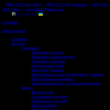
(093) 771 1946 (viber)
(093) 771 1946 (telegram)
(050) 019
0128 (viber)
loveprint29@gmail.com
LovePrint
Skip to content
LovePrint
Каталог
Упаковка >
Упаковка з картону
Упаковка з крафт-картону
Упаковка з пластику
Пакувальний папір
Блістерна упаковка
Картонні заготовки під блістерну упаковку
Виготовлення упаковки з
мікрогофракартону з кольоровим друком
Бірки >
Бірки на одяг
Составники для одягу
Розмірники для одягу
Картонні бірки
Шкіряні бирки