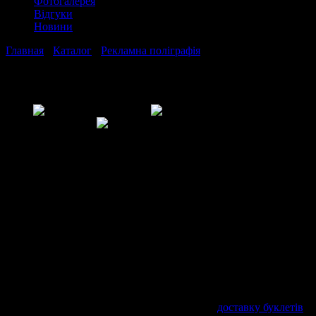
Фотогалерея
Відгуки
Новини
Главная
›
Каталог
›
Рекламна поліграфія
›
Буклети, каталоги
Буклети, каталоги
Друк буклетів і каталогів
Друк різноманітних буклетів і каталогів
від простих до
ексклюзивних з усіма видами післядрукарської обробки. Друк
буклетів в нашій друкарні здійснюється за допомогою
сучасного обладнання. Ви можете замовити друк буклетів з
розробкою оригінал макета у нашої дизайн-студії.
Ціна каталогів сильно варіюється від кількості сторінок,
щільності паперу і тиражу, тому ціну уточнюйте
індивідуально у менеджера
+38 (099) 658-99-22
.
За бажанням замовника LovePrint здійснює
доставку буклетів