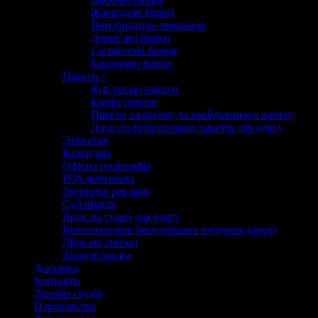
Жакардові бирки
Виробництво шевронів
Дерев’яні бирки
Силіконові бирки
Бавовняні бирки
Пакети >
Кур’єрські пакети
Крафт пакети
Пакети з картону та крейдованого паперу
Друк поліетиленових пакетів для одягу
Этикетки
Календарі
Офісна поліграфія
POS-матеріали
Зовнішня реклама
Сублімація
Друк на гумці для одягу
Виготовлення брендованих подушок (друк)
Друк на стрічці
Захисні маски
Доставка
Контакти
Дизайн-студія
Партнерство