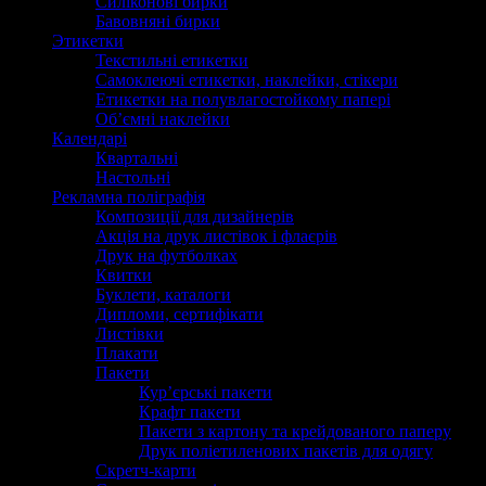
Силіконові бирки
Бавовняні бирки
Этикетки
Текстильні етикетки
Самоклеючі етикетки, наклейки, стікери
Етикетки на полувлагостойкому папері
Об’ємні наклейки
Календарі
Квартальні
Настольні
Рекламна поліграфія
Композиції для дизайнерів
Акція на друк листівок і флаєрів
Друк на футболках
Квитки
Буклети, каталоги
Дипломи, сертифікати
Листівки
Плакати
Пакети
Кур’єрські пакети
Крафт пакети
Пакети з картону та крейдованого паперу
Друк поліетиленових пакетів для одягу
Скретч-карти