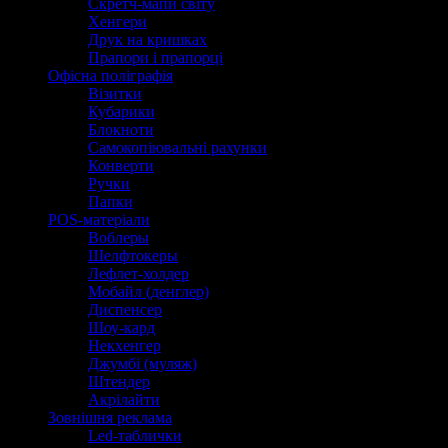
Скретч-мапи світу
Хенгери
Друк на кришках
Прапори і прапорці
Офісна поліграфія
Візитки
Кубарики
Блокноти
Самокопіювальні рахунки
Конверти
Ручки
Папки
POS-матеріали
Воблеры
Шелфтокеры
Лефлет-холдер
Мобайл (денглер)
Диспенсер
Шоу-кард
Некхенгер
Джумбі (муляж)
Штендер
Акрілайти
Зовнішня реклама
Led-таблички