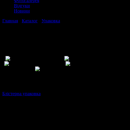
Фотогалерея
Відгуки
Новини
Главная
›
Каталог
›
Упаковка
›
Картонні заготовки під
блістерну упаковку
Картонні заготовки під блістерну
упаковку
Картон – основа для блістера
Блістерна упаковка
з ПЕТ і ПВХ користуються популярністю
на ринку: під час вакуумно-термічного формування виріб
набуває необхідних обрисів.
Блістери зручні не тільки для укладки одного товару, але і
наборів з безлічі предметів: кожен елемент буде розташований
в певному місці, не переміщаючись в упаковці.