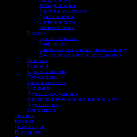
Жакардові бирки
Виробництво шевронів
Дерев’яні бирки
Силіконові бирки
Бавовняні бирки
Пакети >
Кур’єрські пакети
Крафт пакети
Пакети з картону та крейдованого паперу
Друк поліетиленових пакетів для одягу
Этикетки
Календарі
Офісна поліграфія
POS-матеріали
Зовнішня реклама
Сублімація
Друк на гумці для одягу
Виготовлення брендованих подушок (друк)
Друк на стрічці
Захисні маски
Доставка
Контакти
Дизайн-студія
Партнерство