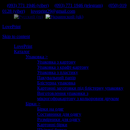
(093) 771 1946 (viber)
(093) 771 1946 (telegram)
(050) 019
0128 (viber)
loveprint29@gmail.com
LovePrint
Skip to content
LovePrint
Каталог
Упаковка >
Упаковка з картону
Упаковка з крафт-картону
Упаковка з пластику
Пакувальний папір
Блістерна упаковка
Картонні заготовки під блістерну упаковку
Виготовлення упаковки з
мікрогофракартону з кольоровим друком
Бірки >
Бірки на одяг
Составники для одягу
Розмірники для одягу
Картонні бірки
Шкіряні бирки