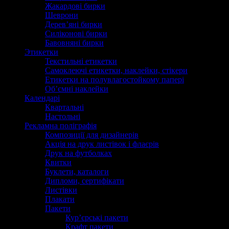
Жакардові бирки
Шеврони
Дерев’яні бирки
Силіконові бирки
Бавовняні бирки
Этикетки
Текстильні етикетки
Самоклеючі етикетки, наклейки, стікери
Етикетки на полувлагостойкому папері
Об’ємні наклейки
Календарі
Квартальні
Настольні
Рекламна поліграфія
Композиції для дизайнерів
Акція на друк листівок і флаєрів
Друк на футболках
Квитки
Буклети, каталоги
Дипломи, сертифікати
Листівки
Плакати
Пакети
Кур’єрські пакети
Крафт пакети