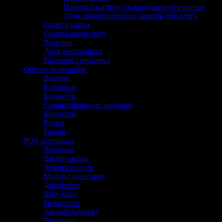
Пакети з картону та крейдованого паперу
Друк поліетиленових пакетів для одягу
Скретч-карти
Скретч-мапи світу
Хенгери
Друк на кришках
Прапори і прапорці
Офісна поліграфія
Візитки
Кубарики
Блокноти
Самокопіювальні рахунки
Конверти
Ручки
Папки
POS-матеріали
Воблеры
Шелфтокеры
Лефлет-холдер
Мобайл (денглер)
Диспенсер
Шоу-кард
Некхенгер
Джумбі (муляж)
Штендер