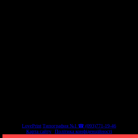
Ми в соціальних мережах
LovePrint
Типография №1 ☎ (093)771-19-46
Карта сайту
|
Політика конфіденційності