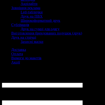
Акрілайти
Зовнішня реклама
Led-таблички
Друк на ПВХ
Широкоформатний друк
Сублімація
Друк на гумці для одягу
Виготовлення брендованих подушок (друк)
Друк на стрічці
Захисні маски
Доставка
Оплата
Вимоги до макетів
Акції
Замовити
ПІБ:
Ваш E-Mail:
(не вказуйте адреси mail.ru, yandex.ru, так як повідомлення не
буде отримано адміністратором LovePrint)