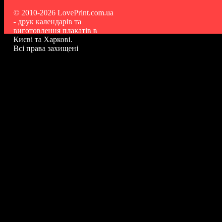
© 2010-2026 LovePrint.com.ua
- друк календарів та
виготовлення плакатів в
Києві та Харкові.
Всі права захищені