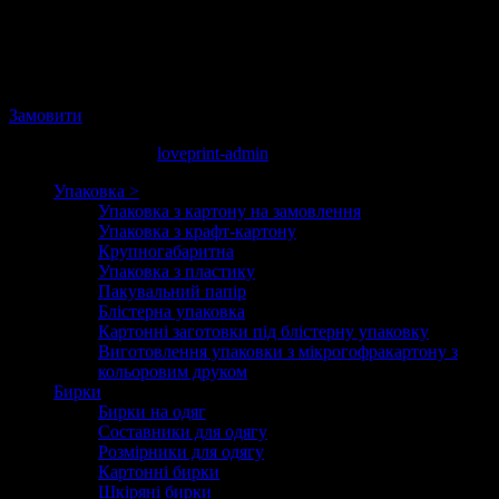
підходять тільки для невеликих товарів.
Дизайн картонних заготовок допоможуть розробити
висококваліфіковані фахівці LovePrint в Києві.
Замовити
жовт. 7, 2014 17:29
loveprint-admin
Упаковка >
Упаковка з картону на замовлення
Упаковка з крафт-картону
Крупногабаритна
Упаковка з пластику
Пакувальний папір
Блістерна упаковка
Картонні заготовки під блістерну упаковку
Виготовлення упаковки з мікрогофракартону з
кольоровим друком
Бирки
Бирки на одяг
Составники для одягу
Розмірники для одягу
Картонні бирки
Шкіряні бирки