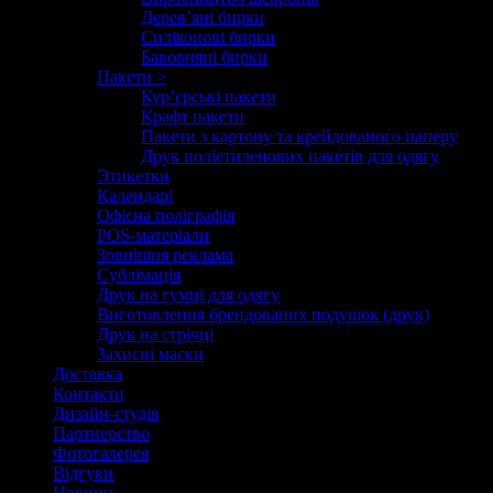
Дерев’яні бирки
Силіконові бирки
Бавовняні бирки
Пакети >
Кур’єрські пакети
Крафт пакети
Пакети з картону та крейдованого паперу
Друк поліетиленових пакетів для одягу
Этикетки
Календарі
Офісна поліграфія
POS-матеріали
Зовнішня реклама
Сублімація
Друк на гумці для одягу
Виготовлення брендованих подушок (друк)
Друк на стрічці
Захисні маски
Доставка
Контакти
Дизайн-студія
Партнерство
Фотогалерея
Відгуки
Новини