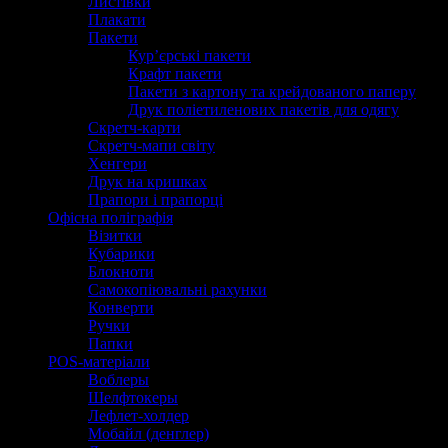
Листівки
Плакати
Пакети
Кур’єрські пакети
Крафт пакети
Пакети з картону та крейдованого паперу
Друк поліетиленових пакетів для одягу
Скретч-карти
Скретч-мапи світу
Хенгери
Друк на кришках
Прапори і прапорці
Офісна поліграфія
Візитки
Кубарики
Блокноти
Самокопіювальні рахунки
Конверти
Ручки
Папки
POS-матеріали
Воблеры
Шелфтокеры
Лефлет-холдер
Мобайл (денглер)