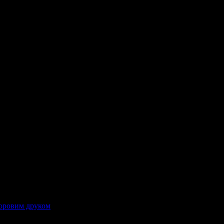
окери – поспішайте замовити!
кріпиться безпосередньо до полиці, на якій розташований продук
ьоровим друком