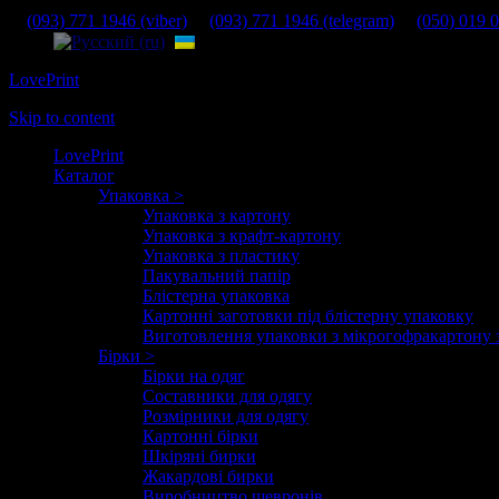
(093) 771 1946 (viber)
(093) 771 1946 (telegram)
(050) 019 0
LovePrint
Skip to content
LovePrint
Каталог
Упаковка >
Упаковка з картону
Упаковка з крафт-картону
Упаковка з пластику
Пакувальний папір
Блістерна упаковка
Картонні заготовки під блістерну упаковку
Виготовлення упаковки з мікрогофракартону 
Бірки >
Бірки на одяг
Составники для одягу
Розмірники для одягу
Картонні бірки
Шкіряні бирки
Жакардові бирки
Виробництво шевронів