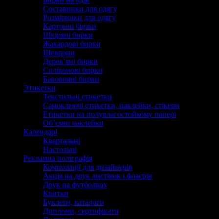
Составники для одягу
Розмірники для одягу
Картонні бирки
Шкіряні бирки
Жакардові бирки
Шеврони
Дерев’яні бирки
Силіконові бирки
Бавовняні бирки
Этикетки
Текстильні етикетки
Самоклеючі етикетки, наклейки, стікери
Етикетки на полувлагостойкому папері
Об’ємні наклейки
Календарі
Квартальні
Настольні
Рекламна поліграфія
Композиції для дизайнерів
Акція на друк листівок і флаєрів
Друк на футболках
Квитки
Буклети, каталоги
Дипломи, сертифікати