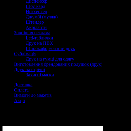
Диспенсер
Шоу-кард
Некхенгер
Джумбі (муляж)
Штендер
Акрілайти
Зовнішня реклама
Led-таблички
Друк на ПВХ
Широкоформатний друк
Сублімація
Друк на гумці для одягу
Виготовлення брендованих подушок (друк)
Друк на стрічці
Захисні маски
Доставка
Оплата
Вимоги до макетів
Акції
Замовити
ПІБ: