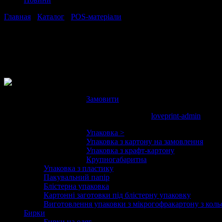
Главная
›
Каталог
›
POS-матеріали
›
Шелфтокери
Шелфтокери
Знижки до 50% від виробника на шелфт
Шелфтокери – різновид Pos-матеріалів, 
Замовити
черв. 4, 2013 19:16
loveprint-admin
Упаковка >
Упаковка з картону на замовлення
Упаковка з крафт-картону
Крупногабаритна
Упаковка з пластику
Пакувальний папір
Блістерна упаковка
Картонні заготовки під блістерну упаковку
Виготовлення упаковки з мікрогофракартону з кол
Бирки
Бирки на одяг