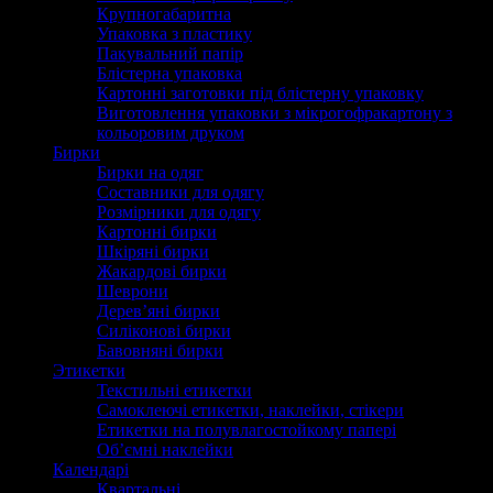
Крупногабаритна
Упаковка з пластику
Пакувальний папір
Блістерна упаковка
Картонні заготовки під блістерну упаковку
Виготовлення упаковки з мікрогофракартону з
кольоровим друком
Бирки
Бирки на одяг
Составники для одягу
Розмірники для одягу
Картонні бирки
Шкіряні бирки
Жакардові бирки
Шеврони
Дерев’яні бирки
Силіконові бирки
Бавовняні бирки
Этикетки
Текстильні етикетки
Самоклеючі етикетки, наклейки, стікери
Етикетки на полувлагостойкому папері
Об’ємні наклейки
Календарі
Квартальні