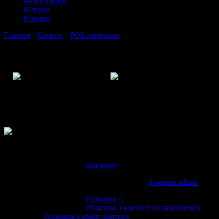
Фотогалерея
Відгуки
Новини
Главная
›
Каталог
›
POS-матеріали
›
Некхенгер
Некхенгер
Знижки до 50% від виробника на
некхенгер – поспішайте замовити!
Некхенгер – виріб з картону, яка
вішається на шийку пляшки з якимось
рекламним посланням до споживача.
Замовити
черв. 4, 2013 19:18
loveprint-admin
Упаковка >
Упаковка з картону на замовлення
Упаковка з крафт-картону