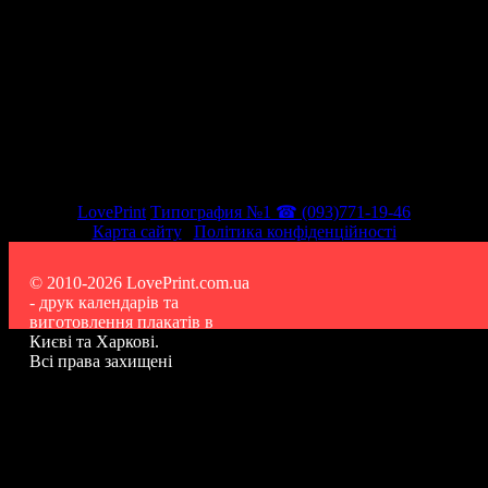
LovePrint
Типография №1 ☎ (093)771-19-46
Карта сайту
|
Політика конфіденційності
© 2010-2026 LovePrint.com.ua
- друк календарів та
виготовлення плакатів в
Києві та Харкові.
Всі права захищені