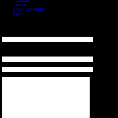
Оплата
Вимоги до макетів
Акції
Замовити
ПІБ:
Ваш E-Mail:
(не вказуйте адреси mail.ru, yandex.ru, так як повідомлення не
буде отримано адміністратором LovePrint)
Контактний телефон (Viber):
Замовлення (розмір вироби, щільність паперу, тираж):