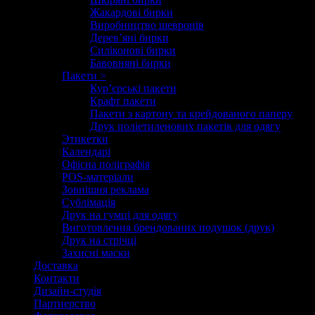
Жакардові бирки
Виробництво шевронів
Дерев’яні бирки
Силіконові бирки
Бавовняні бирки
Пакети >
Кур’єрські пакети
Крафт пакети
Пакети з картону та крейдованого паперу
Друк поліетиленових пакетів для одягу
Этикетки
Календарі
Офісна поліграфія
POS-матеріали
Зовнішня реклама
Сублімація
Друк на гумці для одягу
Виготовлення брендованих подушок (друк)
Друк на стрічці
Захисні маски
Доставка
Контакти
Дизайн-студія
Партнерство