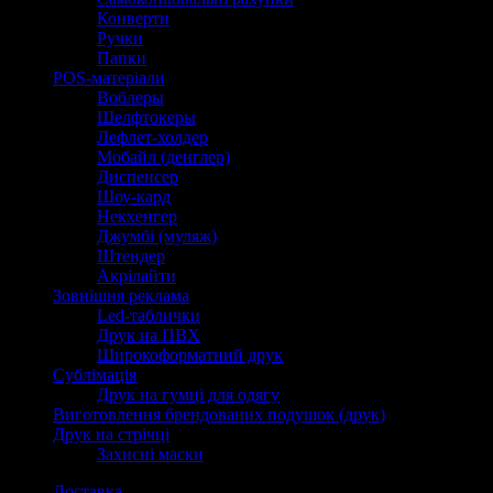
Конверти
Ручки
Папки
POS-матеріали
Воблеры
Шелфтокеры
Лефлет-холдер
Мобайл (денглер)
Диспенсер
Шоу-кард
Некхенгер
Джумбі (муляж)
Штендер
Акрілайти
Зовнішня реклама
Led-таблички
Друк на ПВХ
Широкоформатний друк
Сублімація
Друк на гумці для одягу
Виготовлення брендованих подушок (друк)
Друк на стрічці
Захисні маски
Доставка