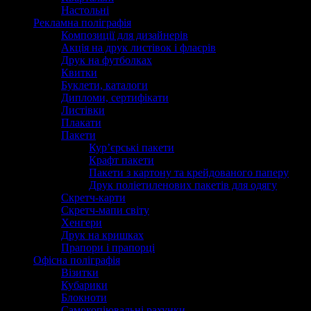
Настольні
Рекламна поліграфія
Композиції для дизайнерів
Акція на друк листівок і флаєрів
Друк на футболках
Квитки
Буклети, каталоги
Дипломи, сертифікати
Листівки
Плакати
Пакети
Кур’єрські пакети
Крафт пакети
Пакети з картону та крейдованого паперу
Друк поліетиленових пакетів для одягу
Скретч-карти
Скретч-мапи світу
Хенгери
Друк на кришках
Прапори і прапорці
Офісна поліграфія
Візитки
Кубарики
Блокноти
Самокопіювальні рахунки