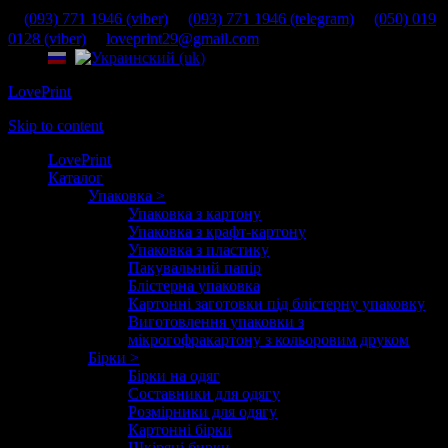
(093) 771 1946 (viber)
(093) 771 1946 (telegram)
(050) 019
0128 (viber)
loveprint29@gmail.com
LovePrint
Skip to content
LovePrint
Каталог
Упаковка >
Упаковка з картону
Упаковка з крафт-картону
Упаковка з пластику
Пакувальний папір
Блістерна упаковка
Картонні заготовки під блістерну упаковку
Виготовлення упаковки з
мікрогофракартону з кольоровим друком
Бірки >
Бірки на одяг
Составники для одягу
Розмірники для одягу
Картонні бірки
Шкіряні бирки