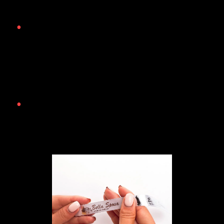
ідеальні характеристики для вшивних етикеток.
•
Друкарня LovePrint друкує вшівние етикетки
термотрансферним способом ідеального якості на
спеціальному обладнання в рулонах. Виключне
властивість цього способу друку – можливість
швидкого друку етикеток в малих кількостях.
Оплата та ціна
•
Для прорахунку ціни необхідно знати:
1) матеріал (сатин або нейлон)
2) ширина стрічки – тираж