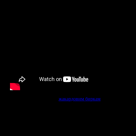
Відмінна альтернатива
жакардовим биркам
– друк
етикеток на матовому і габардині. Етикетки
виробляються методом сублімації і нарізаються
поштучно гарячими ножицями. Завдяки
сублімаційним способу друку, друк на етикетках
тримається не менше 500 прань!