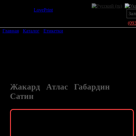
LovePrint
Зал
(09
Главная
›
Каталог
›
Етикетки
›
Текстильні етикетки
Текстильні етикетки
Виберіть матеріал:
Жакард
|
Атлас
|
Габардин
|
Сатин
Мінімальне замовлення
на сатині, нейлон, атласі і
габардині – 100 етикеток.