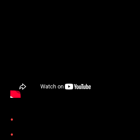
Характеристики
•
Будь-який колір фону і друку на Ваш смак
•
Щільні, натуральні з легкої фактурою