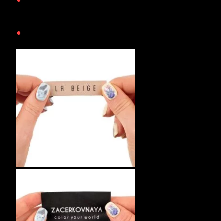
•
Перед запуском в роботу – фото першої пробної
бірочки на твердження
•
Термін виробництва 4 дні