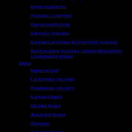
Крупногабаритна
Упаковка з пластику
Пакувальний папір
Блістерна упаковка
Картонні заготовки під блістерну упаковку
Виготовлення упаковки з мікрогофракартону
з кольоровим друком
Бирки
Бирки на одяг
Составники для одягу
Розмірники для одягу
Картонні бирки
Шкіряні бирки
Жакардові бирки
Шеврони