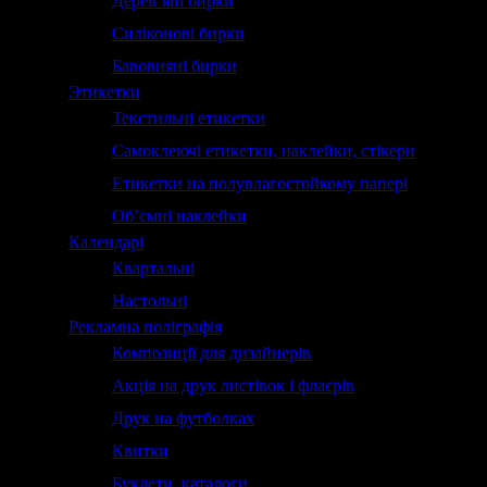
Дерев’яні бирки
Силіконові бирки
Бавовняні бирки
Этикетки
Текстильні етикетки
Самоклеючі етикетки, наклейки, стікери
Етикетки на полувлагостойкому папері
Об’ємні наклейки
Календарі
Квартальні
Настольні
Рекламна поліграфія
Композиції для дизайнерів
Акція на друк листівок і флаєрів
Друк на футболках
Квитки
Буклети, каталоги