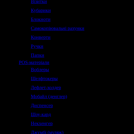
Візитки
Кубарики
Блокноти
Самокопіювальні рахунки
Конверти
Ручки
Папки
POS-матеріали
Воблеры
Шелфтокеры
Лефлет-холдер
Мобайл (денглер)
Диспенсер
Шоу-кард
Некхенгер
Джумбі (муляж)