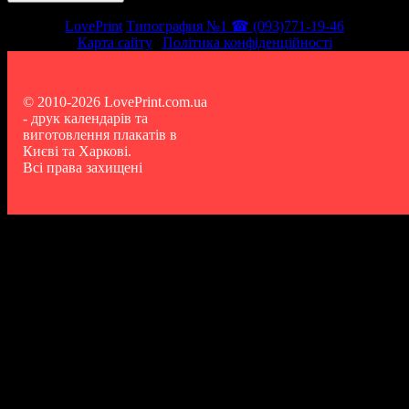
LovePrint
Типография №1 ☎ (093)771-19-46
Карта сайту
|
Політика конфіденційності
© 2010-2026 LovePrint.com.ua
- друк календарів та
виготовлення плакатів в
Києві та Харкові.
Всі права захищені