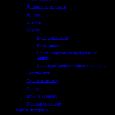
Дипломи, сертифікати
Листівки
Плакати
Пакети
Кур’єрські пакети
Крафт пакети
Пакети з картону та крейдованого
паперу
Друк поліетиленових пакетів для одягу
Скретч-карти
Скретч-мапи світу
Хенгери
Друк на кришках
Прапори і прапорці
Офісна поліграфія