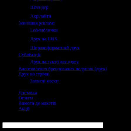
Штендер
Акрілайти
Зовнішня реклама
Led-таблички
Друк на ПВХ
Широкоформатний друк
Сублімація
Друк на гумці для одягу
Виготовлення брендованих подушок (друк)
Друк на стрічці
Захисні маски
Доставка
Оплата
Вимоги до макетів
Акції
ПІБ:
Ваш E-Mail: