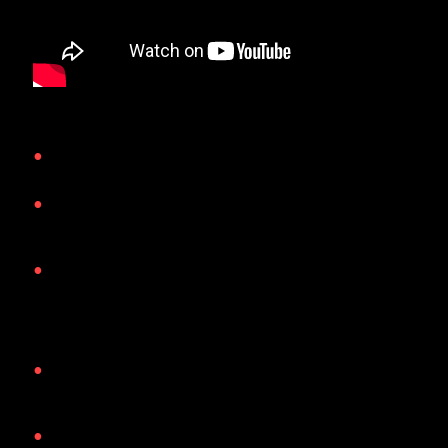
Властивості сатину і нейлону
•
легкий
•
еластичний – стійкий до зношування – витримує
200-300 прань
•
еластичний – стійкий до зношування –
вологостійкий – стійкий до багатьох хімічних речовин
Характеристики
•
Нейлон і сатин ідеальний матеріал для виробництва
етикеток на одяг.
•
Невисока ціна і довговічність нейлону і сатину –