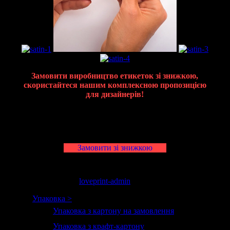
Замовити виробництво етикеток зі знижкою,
скористайтеся нашим комплексною пропозицією
для дизайнерів!
Бирки являются брендированной индивидуальной
продукцией, поэтому возврата нет. Есть обмен. Мы
всегда идем на встречу любимым клиентам.
Замовити зі знижкою
черв. 4, 2013 18:50
loveprint-admin
Упаковка >
Упаковка з картону на замовлення
Упаковка з крафт-картону