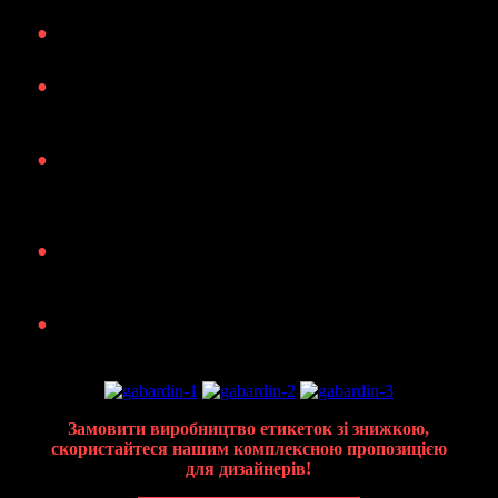
•
Порізані, краю запаюються
•
Стійкі до прання, метод нанесення – сублімація (як
друк на футболках)
•
Будь-який розмір на ваш смак
Оплата та ціна
•
Ціни на невеликі розміри: 100 шт. –
849 грн.
, 500
шт. –
1799 грн.
, 1000 шт. –
2399
грн.
•
Перед запуском в роботу – фото першої пробної
бірочки на твердження
Замовити виробництво етикеток зі знижкою,
скористайтеся нашим комплексною пропозицією
для дизайнерів!