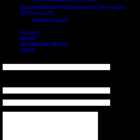
Изготовление брендированных подушек (печать)
Печать на ленте
Защитные маски
Доставка
Оплата
Требования к макетам
Акции
ФИО:
Ваш E-Mail:
(не указывайте адреса mail.ru, yandex.ru, так как сообщение не
будет получено администратором LovePrint)
Контактный телефон (Viber):
Заказ (размер изделия, плотность бумаги, тираж):