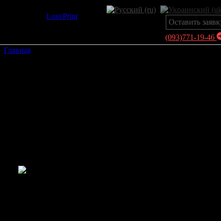
LovePrint
Оставить заявк
(093)771-19-46
Главная
›
Бумажные пакеты из крафт-бумаги
Бумажные пакеты из
крафт-бумаги
Бумажные пакеты из крафта под А4 формат —
30см(высота)*23см (ширина)*10см (дно)
Печать пакетов на
высококачественной
финской мелованной
бумаге 170г/м2,
+глянцевая/матовая
ламинация, печать
полноцвет,
картонные усилители
дна и ручек,
веревочные ручки