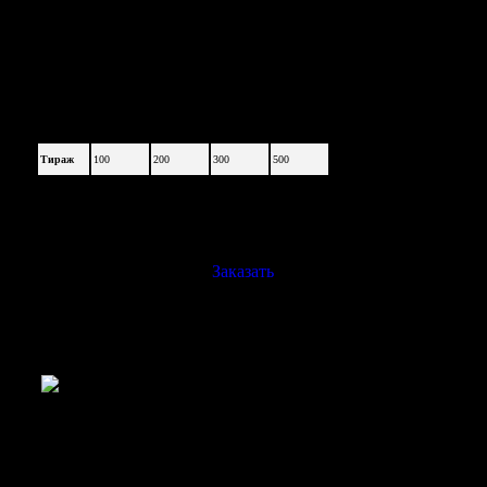
ручек, веревочные
ручки выбранного
Вами цвета.
Тираж
100
200
300
500
42,50
37,00
32,10
27,25
28,40
23,16
25,21
19,70
Цена, грн.
(1,57$)
(1,07$)
(0,89$)
(0,74$)
Заказать
Крафт-упаковки от LovePrint
В современном мире
для товаров придумали множество вариантов
упаковки. Одной из самых функциональных,
экологически чистых и эстетичных
являются бумажные пакеты из крафт бумаги.