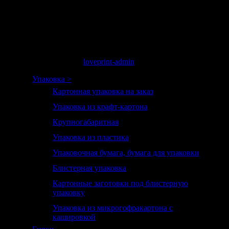
габариты, плотность изделия. Из каталога вы можете
самостоятельно подобрать изображение, которое будет
нанесено. Также мы предоставляем возможность
отправить нам макет логотипа или слогана, который
впоследствии мы нанесем на пакет.
нояб. 22, 2016 17:37
loveprint-admin
Упаковка >
Картонная упаковка на заказ
Упаковка из крафт-картона
Крупногабаритная
Упаковка из пластика
Упаковочная бумага, бумага для упаковки
Блистерная упаковка
Картонные заготовки под блистерную
упаковку
Упаковка из микрогофракартона с
кашировкой