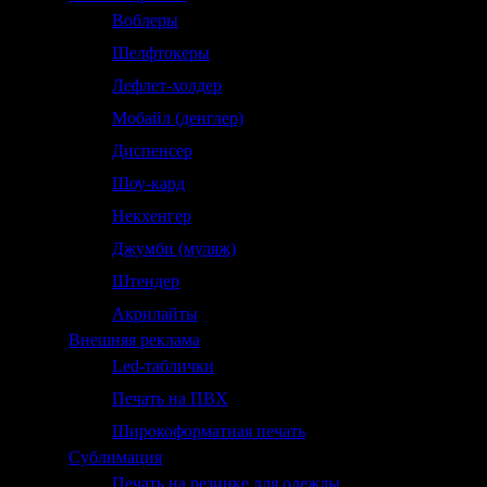
Воблеры
Шелфтокеры
Лефлет-холдер
Мобайл (денглер)
Диспенсер
Шоу-кард
Некхенгер
Джумби (муляж)
Штендер
Акрилайты
Внешняя реклама
Led-таблички
Печать на ПВХ
Широкоформатная печать
Сублимация
Печать на резинке для одежды