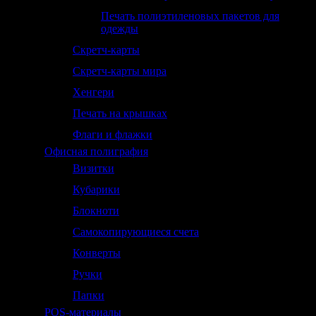
Печать полиэтиленовых пакетов для
одежды
Скретч-карты
Скретч-карты мира
Хенгери
Печать на крышках
Флаги и флажки
Офисная полиграфия
Визитки
Кубарики
Блокноти
Самокопирующиеся счета
Конверты
Ручки
Папки
POS-материалы