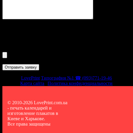
Макет:
Допустимые форматы файлов: cdr,tiff,
psd,eps,doc,pdf,txt,gif,jpg,jpeg,png,zip,rar
Максимальный размер файла 256mb
Загрузить макет
LovePrint
Типография №1 ☎ (093)771-19-46
Карта сайта
|
Политика конфиденциальности
© 2010-2026 LovePrint.com.ua
- печать календарей и
изготовление плакатов в
Киеве и Харькове.
Все права защищены