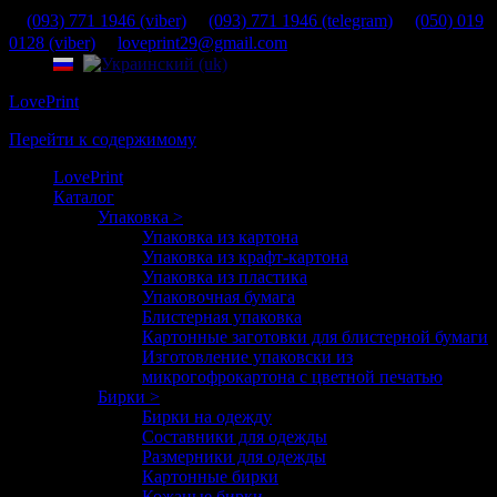
(093) 771 1946 (viber)
(093) 771 1946 (telegram)
(050) 019
0128 (viber)
loveprint29@gmail.com
LovePrint
Перейти к содержимому
LovePrint
Каталог
Упаковка >
Упаковка из картона
Упаковка из крафт-картона
Упаковка из пластика
Упаковочная бумага
Блистерная упаковка
Картонные заготовки для блистерной бумаги
Изготовление упаковски из
микрогофрокартона с цветной печатью
Бирки >
Бирки на одежду
Составники для одежды
Размерники для одежды
Картонные бирки
Кожаные бирки