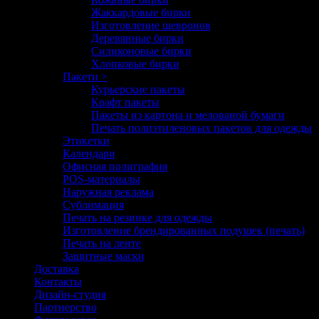
Жаккардовые бирки
Изготовление шевронов
Деревянные бирки
Силиконовые бирки
Хлопковые бирки
Пакети >
Курьерские пакеты
Крафт пакеты
Пакеты из картона и мелованой бумаги
Печать полиэтиленовых пакетов для одежды
Этикетки
Календари
Офисная полиграфия
POS-материалы
Наружная реклама
Сублимация
Печать на резинке для одежды
Изготовление брендированных подушек (печать)
Печать на ленте
Защитные маски
Доставка
Контакты
Дизайн-студия
Партнерство