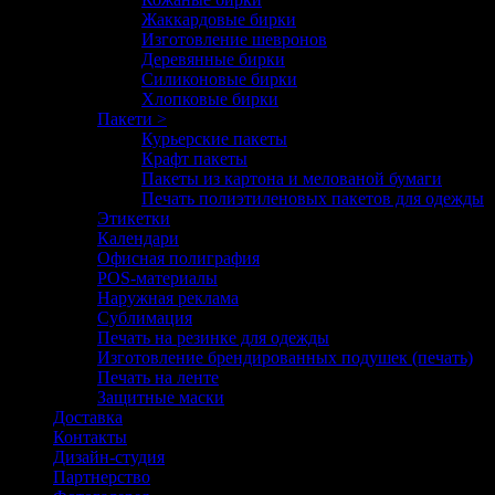
Жаккардовые бирки
Изготовление шевронов
Деревянные бирки
Силиконовые бирки
Хлопковые бирки
Пакети >
Курьерские пакеты
Крафт пакеты
Пакеты из картона и мелованой бумаги
Печать полиэтиленовых пакетов для одежды
Этикетки
Календари
Офисная полиграфия
POS-материалы
Наружная реклама
Сублимация
Печать на резинке для одежды
Изготовление брендированных подушек (печать)
Печать на ленте
Защитные маски
Доставка
Контакты
Дизайн-студия
Партнерство