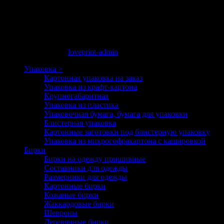
используя e-mail: loveprint29@gmail.com
Заполняя данные регистрационной формы и проставляя
отметку об ознакомлении с данной Политикой, Вы даете
согласие на обработку Ваших персональных данных.
мая 14, 2023 00:38
loveprint-admin
Упаковка >
Картонная упаковка на заказ
Упаковка из крафт-картона
Крупногабаритная
Упаковка из пластика
Упаковочная бумага, бумага для упаковки
Блистерная упаковка
Картонные заготовки под блистерную упаковку
Упаковка из микрогофракартона с кашировкой
Бирки
Бирки на одежду пришивные
Составники для одежды
Размерники для одежды
Картонные бирки
Кожаные бирки
Жаккардовые бирки
Шевроны
Деревянные бирки