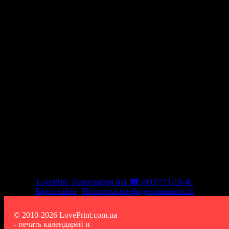
Мы в социальных сетях
LovePrint
Типография №1 ☎ (093)771-19-46
Карта сайта
|
Политика конфиденциальности
© 2010-2026 LovePrint.com.ua
- печать календарей и