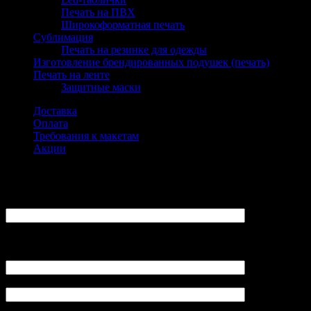
Печать на ПВХ
Широкоформатная печать
Сублимация
Печать на резинке для одежды
Изготовление брендированных подушек (печать)
Печать на ленте
Защитные маски
Доставка
Оплата
Требования к макетам
Акции
Заказать
ФИО:
Ваш E-Mail:
(не указывайте адреса mail.ru, yandex.ru, так как сообщение не
будет получено администратором LovePrint)
Контактный телефон (Viber):
Заказ (размер изделия, плотность бумаги, тираж):