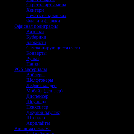
Скретч-карты мира
Хенгери
Печать на крышках
Флаги и флажки
Офисная полиграфия
Визитки
Кубарики
Блокноти
Самокопирующиеся счета
Конверты
Ручки
Папки
POS-материалы
Воблеры
Шелфтокеры
Лефлет-холдер
Мобайл (денглер)
Диспенсер
Шоу-кард
Некхенгер
Джумби (муляж)
Штендер
Акрилайты
Внешняя реклама
Led-таблички