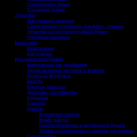
Силиконовые бирки
Хлопковые бирки
Этикетки
Текстильные этикетки
Самоклеющиеся этикетки, наклейки, стикеры
Этикетки на полувлагостойкой бумаге
Объемные наклейки
Календари
Квартальные
Настольные
Рекламная полиграфия
Композиции для дизайнеров
Акция на печать листовок и флаеров
Печать на футболках
Билеты
Буклеты, каталоги
Дипломы, сертификаты
Открытки
Плакаты
Пакеты
Курьерские пакеты
Крафт пакеты
Пакеты из картона и мелованной бумаги
Печать полиэтиленовых пакетов для одежды
Скретч-карты