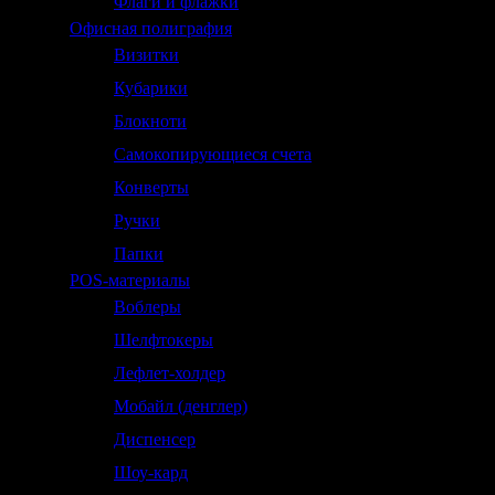
Флаги и флажки
Офисная полиграфия
Визитки
Кубарики
Блокноти
Самокопирующиеся счета
Конверты
Ручки
Папки
POS-материалы
Воблеры
Шелфтокеры
Лефлет-холдер
Мобайл (денглер)
Диспенсер
Шоу-кард