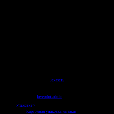
• Использование плотной ламинированной бумаги для
карты мира.
• Скретч-покрытие имеет золотистый или серебристый
цвет.
• Благодаря уникальному дизайну, карта дополнит
любой интерьер.
Карта – лучший подарок
Дорогой и презентабельный сюрприз придется по
вкусу начальнику, близким друзьям, детям.
Постепенно стирая страны, можно объездить целый
континент! LovePrint предлагает скретч-карты мира по
наиболее выгодной цене с неизменно высоким
качеством изготовления.
Заказать
окт. 7, 2014 19:34
loveprint-admin
Упаковка >
Картонная упаковка на заказ