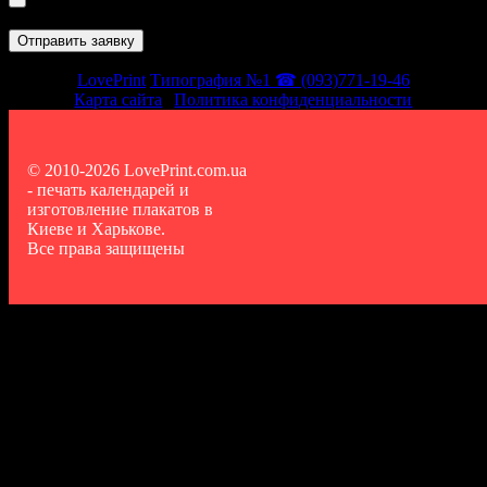
LovePrint
Типография №1 ☎ (093)771-19-46
Карта сайта
|
Политика конфиденциальности
© 2010-2026 LovePrint.com.ua
- печать календарей и
изготовление плакатов в
Киеве и Харькове.
Все права защищены