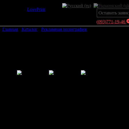
LovePrint
Оставить заявк
(093)771-19-46
Главная
›
Каталог
›
Рекламная полиграфия
›
Скретч-карты
мира
Скретч-карты мира
Безграничные путешествия: скретч-секреты
Минимальный заказ — 100 шт, выгодная цена от
500 шт.
Еще совсем недавно заядлые путешественники даже и
мечтать не могли о таком полезном изобретении, как
скретч-карта мира. Простая технология, раньше
встречавшаяся нам только в моментальной лотерее или
при пополнении телефонных счетов, легла в основу