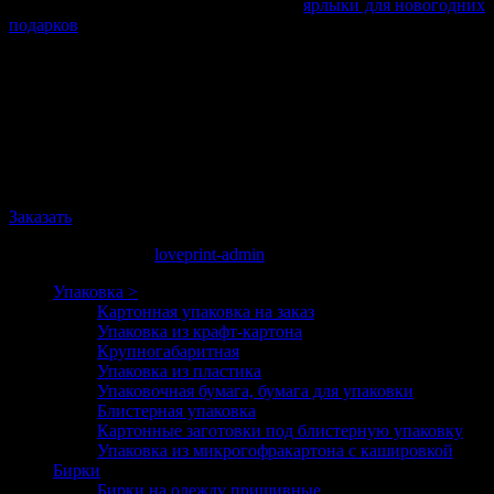
сроки. Также Вы сможете приобрести
ярлыки для новогодних
подарков
.
Доставка изделий возможна по всей территории Украины с
помощью транспортных компаний. Подробнее об условиях
предоставления данной услуги вы можете узнать в разделе
«Доставка».
Выбирая нашу типографию, вы не только сэкономите, но и
получите вшивные ярлыки высокого качества.
Заказать
апр. 20, 2017 16:50
loveprint-admin
Упаковка >
Картонная упаковка на заказ
Упаковка из крафт-картона
Крупногабаритная
Упаковка из пластика
Упаковочная бумага, бумага для упаковки
Блистерная упаковка
Картонные заготовки под блистерную упаковку
Упаковка из микрогофракартона с кашировкой
Бирки
Бирки на одежду пришивные