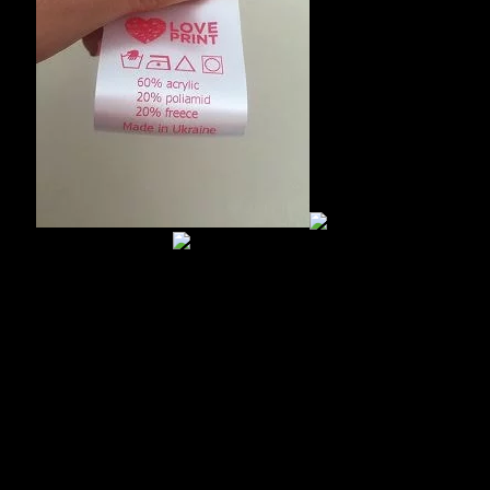
Обычно подобные маркировки изготавливают из
текстильных лент. Ленты могут быть из сатина, нейлона, или
полиэстера. Ярлыки различают не только по материалам, из
которых они изготовлены, но и по назначению. На одних
печатается состав и производитель, на других размещают
информацию по уходу, еще их называют ярлыки для стирки
одежды.
Для кого актуально использовать
вшивные ярлыки?