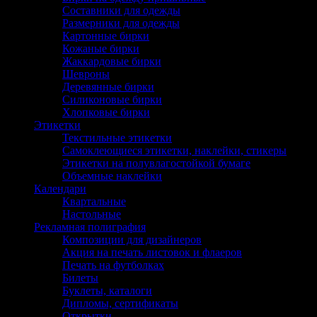
Составники для одежды
Размерники для одежды
Картонные бирки
Кожаные бирки
Жаккардовые бирки
Шевроны
Деревянные бирки
Силиконовые бирки
Хлопковые бирки
Этикетки
Текстильные этикетки
Самоклеющиеся этикетки, наклейки, стикеры
Этикетки на полувлагостойкой бумаге
Объемные наклейки
Календари
Квартальные
Настольные
Рекламная полиграфия
Композиции для дизайнеров
Акция на печать листовок и флаеров
Печать на футболках
Билеты
Буклеты, каталоги
Дипломы, сертификаты
Открытки