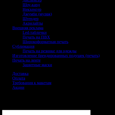
Диспенсер
Шоу-кард
Некхенгер
Джумби (муляж)
Штендер
Акрилайты
Внешняя реклама
Led-таблички
Печать на ПВХ
Широкоформатная печать
Сублимация
Печать на резинке для одежды
Изготовление брендированных подушек (печать)
Печать на ленте
Защитные маски
Доставка
Оплата
Требования к макетам
Акции
Заказать
ФИО: