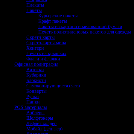
Плакаты
Пакеты
Курьерские пакеты
Крафт пакеты
Пакеты из картона и мелованной бумаги
Печать полиэтиленовых пакетов для одежды
Скретч-карты
Скретч-карты мира
Хенгери
Печать на крышках
Флаги и флажки
Офисная полиграфия
Визитки
Кубарики
Блокноти
Самокопирующиеся счета
Конверты
Ручки
Папки
POS-материалы
Воблеры
Шелфтокеры
Лефлет-холдер
Мобайл (денглер)