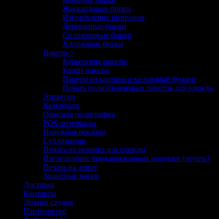
Жаккардовые бирки
Изготовление шевронов
Деревянные бирки
Силиконовые бирки
Хлопковые бирки
Пакети >
Курьерские пакеты
Крафт пакеты
Пакеты из картона и мелованой бумаги
Печать полиэтиленовых пакетов для одежды
Этикетки
Календари
Офисная полиграфия
POS-материалы
Наружная реклама
Сублимация
Печать на резинке для одежды
Изготовление брендированных подушек (печать)
Печать на ленте
Защитные маски
Доставка
Контакты
Дизайн-студия
Партнерство