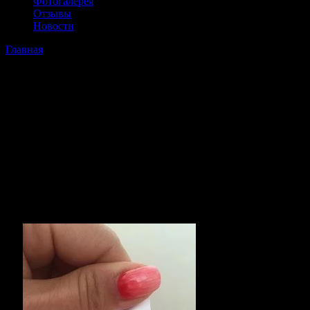
Фотогалерея
Отзывы
Новости
Главная
›
Изготовление вшивных ярлыков
Изготовление вшивных ярлыков
Вшивной ярлык – это ярлык для одежды, он пришивается к
продукции из текстиля с помощью техники встрачивания в
швы. Такие ярлыки обязательно должны присутствовать на
внутренней стороне продукции легкой промышленности,
например на одежде, головных уборах, шарфах, перчатках,
нижнем белье, обуви и сумках.
Какие бывают вшивные ярлыки?